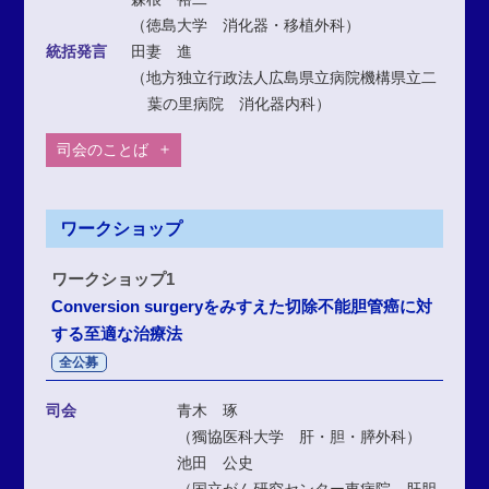
（徳島大学 消化器・移植外科）
統括発言
田妻 進
（地方独立行政法人広島県立病院機構県立二
葉の里病院 消化器内科）
司会のことば
ワークショップ
ワークショップ1
Conversion surgeryをみすえた切除不能胆管癌に対
する至適な治療法
全公募
司会
青木 琢
（獨協医科大学 肝・胆・膵外科）
池田 公史