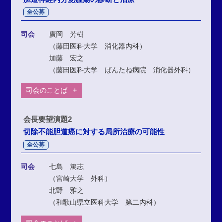
全公募
司会
廣岡 芳樹
（藤田医科大学 消化器内科）
加藤 宏之
（藤田医科大学 ばんたね病院 消化器外科）
司会のことば
会長要望演題2
切除不能胆道癌に対する局所治療の可能性
全公募
司会
七島 篤志
（宮崎大学 外科）
北野 雅之
（和歌山県立医科大学 第二内科）