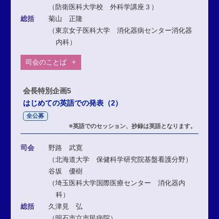
（防衛医科大学校 外科学講座３）
総括
菊山 正隆
（東京女子医科大学 消化器病センター消化器
内科）
司会のことば
会長特別企画5
はじめての英語での発表（2）
全公募
※英語でのセッション、抄録は英語となります。
司会
野路 武寛
（北海道大学 保健科学研究院基盤看護分野）
谷坂 優樹
（埼玉医科大学国際医療センター 消化器内
科）
総括
久津見 弘
（明石市立市民病院）