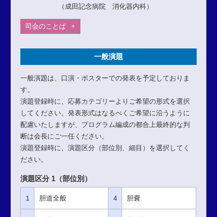
（成田記念病院 消化器内科）
司会のことば
一般演題
一般演題は、口演・ポスターでの発表を予定しておりま
す。
演題登録時に、応募カテゴリーよりご希望の形式を選択
してください。発表形式はなるべくご希望に沿うように
配慮いたしますが、プログラム編成の都合上最終的な判
断は会長にご一任ください。
演題登録時に、演題区分（部位別、細目）を選択してく
ださい。
演題区分 1（部位別）
1
胆道全般
4
胆嚢