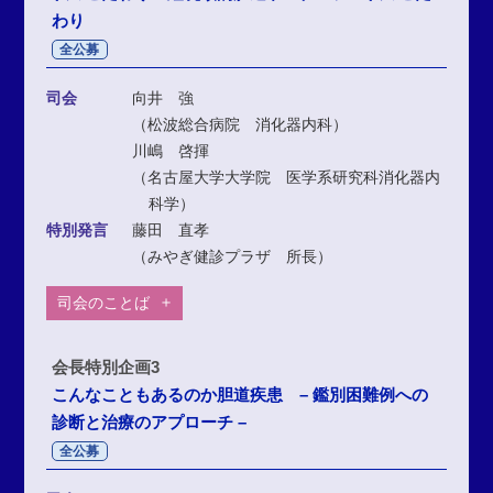
わり
全公募
司会
向井 強
（松波総合病院 消化器内科）
川嶋 啓揮
（名古屋大学大学院 医学系研究科消化器内
科学）
特別発言
藤田 直孝
（みやぎ健診プラザ 所長）
司会のことば
会長特別企画3
こんなこともあるのか胆道疾患 – 鑑別困難例への
診断と治療のアプローチ –
全公募