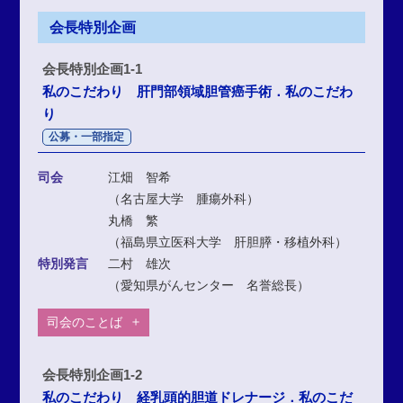
会長特別企画
会長特別企画1-1
私のこだわり 肝門部領域胆管癌手術．私のこだわ
り
公募・一部指定
司会
江畑 智希
（名古屋大学 腫瘍外科）
丸橋 繁
（福島県立医科大学 肝胆膵・移植外科）
特別発言
二村 雄次
（愛知県がんセンター 名誉総長）
司会のことば
会長特別企画1-2
私のこだわり 経乳頭的胆道ドレナージ．私のこだ