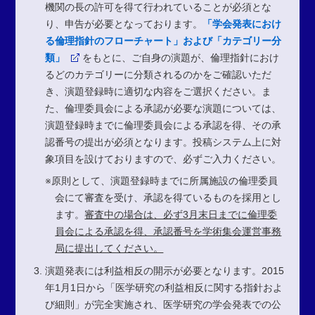
機関の長の許可を得て行われていることが必須とな
り、申告が必要となっております。
「学会発表におけ
る倫理指針のフローチャート」および「カテゴリー分
類」
をもとに、ご自身の演題が、倫理指針におけ
るどのカテゴリーに分類されるのかをご確認いただ
き、演題登録時に適切な内容をご選択ください。ま
た、倫理委員会による承認が必要な演題については、
演題登録時までに倫理委員会による承認を得、その承
認番号の提出が必須となります。投稿システム上に対
象項目を設けておりますので、必ずご入力ください。
※原則として、演題登録時までに所属施設の倫理委員
会にて審査を受け、承認を得ているものを採用とし
ます。
審査中の場合は、必ず3月末日までに倫理委
員会による承認を得、承認番号を学術集会運営事務
局に提出してください。
演題発表には利益相反の開示が必要となります。2015
年1月1日から「医学研究の利益相反に関する指針およ
び細則」が完全実施され、医学研究の学会発表での公