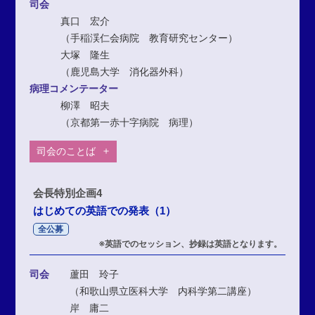
司会
真口 宏介
（手稲渓仁会病院 教育研究センター）
大塚 隆生
（鹿児島大学 消化器外科）
病理コメンテーター
柳澤 昭夫
（京都第一赤十字病院 病理）
司会のことば
会長特別企画4
はじめての英語での発表（1）
全公募
※英語でのセッション、抄録は英語となります。
司会
蘆田 玲子
（和歌山県立医科大学 内科学第二講座）
岸 庸二