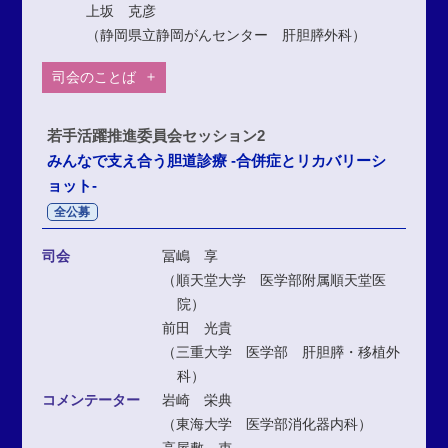
上坂 克彦
（静岡県立静岡がんセンター 肝胆膵外科）
司会のことば
若手活躍推進委員会セッション2
みんなで支え合う胆道診療 -合併症とリカバリーシ
ョット-
全公募
司会
冨嶋 享
（順天堂大学 医学部附属順天堂医
院）
前田 光貴
（三重大学 医学部 肝胆膵・移植外
科）
コメンテーター
岩崎 栄典
（東海大学 医学部消化器内科）
高屋敷 吏