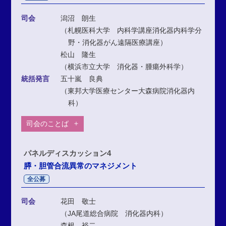
司会
潟沼 朗生
（札幌医科大学 内科学講座消化器内科学分
野・消化器がん遠隔医療講座）
松山 隆生
（横浜市立大学 消化器・腫瘍外科学）
統括発言
五十嵐 良典
（東邦大学医療センター大森病院消化器内
科）
司会のことば
パネルディスカッション4
膵・胆管合流異常のマネジメント
全公募
司会
花田 敬士
（JA尾道総合病院 消化器内科）
森根 裕二