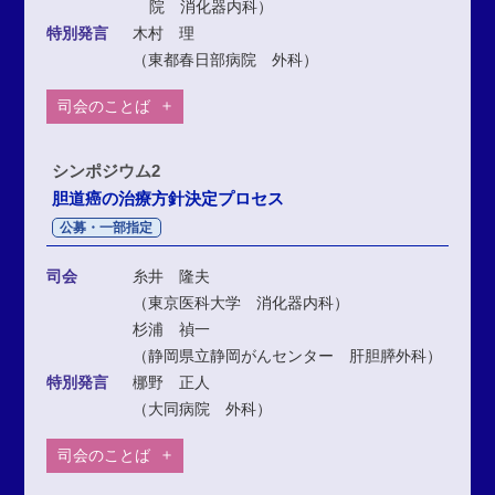
院 消化器内科）
特別発言
木村 理
（東都春日部病院 外科）
司会のことば
シンポジウム2
胆道癌の治療方針決定プロセス
公募・一部指定
司会
糸井 隆夫
（東京医科大学 消化器内科）
杉浦 禎一
（静岡県立静岡がんセンター 肝胆膵外科）
特別発言
梛野 正人
（大同病院 外科）
司会のことば