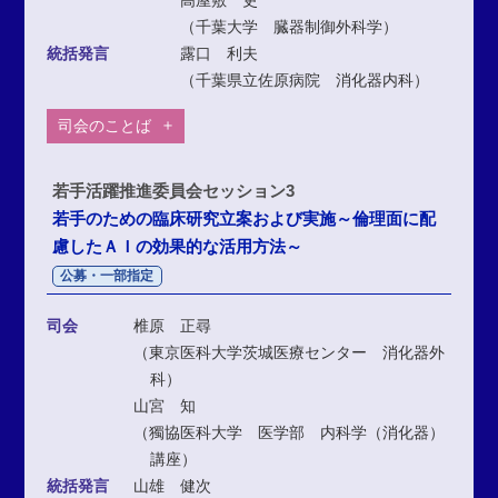
（千葉大学 臓器制御外科学）
統括発言
露口 利夫
（千葉県立佐原病院 消化器内科）
司会のことば
若手活躍推進委員会セッション3
若手のための臨床研究立案および実施～倫理面に配
慮したＡＩの効果的な活用方法～
公募・一部指定
司会
椎原 正尋
（東京医科大学茨城医療センター 消化器外
科）
山宮 知
（獨協医科大学 医学部 内科学（消化器）
講座）
統括発言
山雄 健次