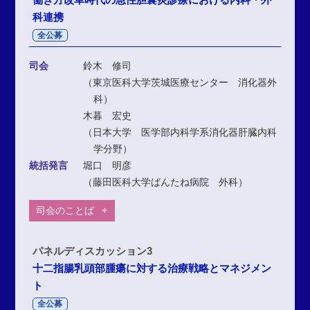
科連携
全公募
司会
鈴木 修司
（東京医科大学茨城医療センター 消化器外
科）
木暮 宏史
（日本大学 医学部内科学系消化器肝臓内科
学分野）
統括発言
堀口 明彦
（藤田医科大学ばんたね病院 外科）
司会のことば
パネルディスカッション3
十二指腸乳頭部腫瘍に対する治療戦略とマネジメン
ト
全公募