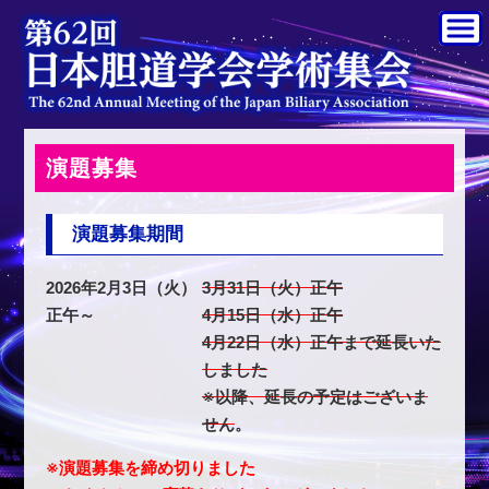
演題募集
演題募集期間
2026年2月3日（火）
3月31日（火）正午
正午～
4月15日（水）正午
4月22日（水）正午まで延長いた
しました
※以降、延長の予定はございま
せん
。
※演題募集を締め切りました