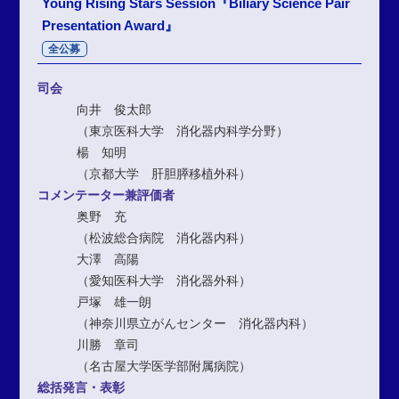
Young Rising Stars Session『Biliary Science Pair
Presentation Award』
全公募
司会
向井 俊太郎
（東京医科大学 消化器内科学分野）
楊 知明
（京都大学 肝胆膵移植外科）
コメンテーター兼評価者
奥野 充
（松波総合病院 消化器内科）
大澤 高陽
（愛知医科大学 消化器外科）
戸塚 雄一朗
（神奈川県立がんセンター 消化器内科）
川勝 章司
（名古屋大学医学部附属病院）
総括発言・表彰