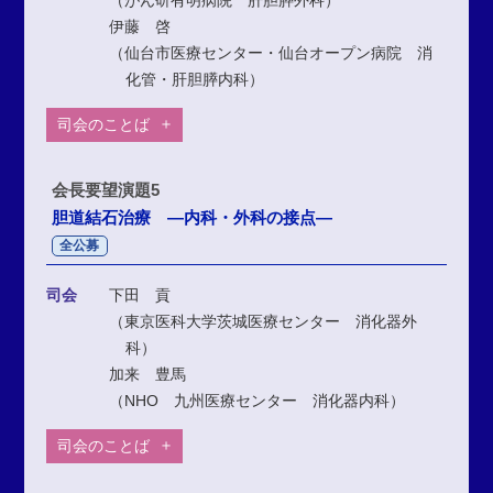
伊藤 啓
（仙台市医療センター・仙台オープン病院 消
化管・肝胆膵内科）
司会のことば
会長要望演題5
胆道結石治療 ―内科・外科の接点―
全公募
司会
下田 貢
（東京医科大学茨城医療センター 消化器外
科）
加来 豊馬
（NHO 九州医療センター 消化器内科）
司会のことば