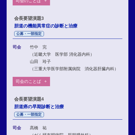
司会のことば
会長要望演題3
胆道の機能異常症の診断と治療
公募・一部指定
司会
竹中 完
（近畿大学 医学部 消化器内科）
山田 玲子
（三重大学医学部附属病院 消化器肝臓内科）
司会のことば
会長要望演題4
胆道癌の早期診断と治療
公募・一部指定
司会
髙橋 祐
（がん研有明病院 肝胆膵外科）