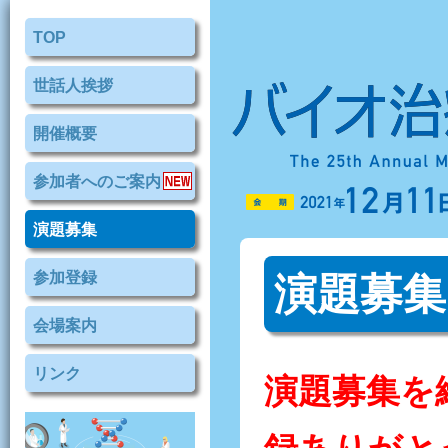
TOP
世話人挨拶
開催概要
参加者へのご案内
演題募集
参加登録
演題募集
会場案内
リンク
演題募集を