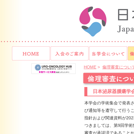
HOME
入会のご案内
当
HOME
>
倫理審査につい
日本泌尿器腫瘍学
本学会の学術集会で発表
び通知等を遵守して行う
指針および関連資料が20
つきましては、第9回学術
審査が承認済であること