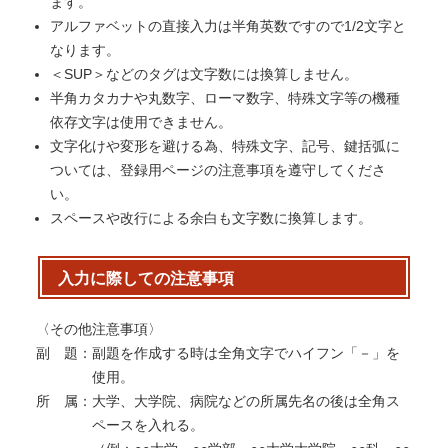
ます。
アルファベットの直接入力は半角英数ですので1/2文字と
なります。
＜SUP＞などのタグは文字数には換算しません。
半角カタカナや丸数字、ローマ数字、特殊文字等の機種
依存文字は使用できません。
文字化けや変形を避ける為、特殊文字、記号、鍵括弧に
ついては、登録用ページの注意事項を遵守してくださ
い。
スペースや改行による余白も文字数に換算します。
入力に際しての注意事項
〈その他注意事項〉
副 題：
副題を作成する時は全角文字でハイフン「－」を
使用。
所 属：
大学、大学院、病院などの所属先名の後は全角ス
ペースを入れる。