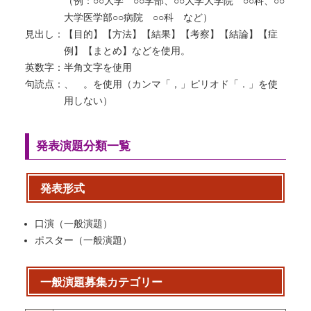
（例：○○大学 ○○学部、○○大学大学院 ○○科、○○
大学医学部○○病院 ○○科 など）
見出し：
【目的】【方法】【結果】【考察】【結論】【症
例】【まとめ】などを使用。
英数字：
半角文字を使用
句読点：
、 。を使用（カンマ「，」ピリオド「．」を使
用しない）
発表演題分類一覧
発表形式
口演（一般演題）
ポスター（一般演題）
一般演題募集カテゴリー