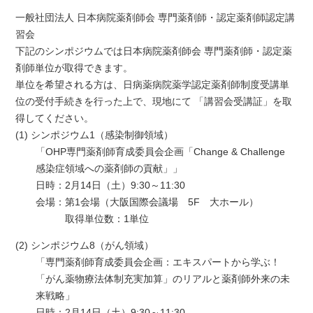
一般社団法人 日本病院薬剤師会 専門薬剤師・認定薬剤師認定講
習会
下記のシンポジウムでは日本病院薬剤師会 専門薬剤師・認定薬
剤師単位が取得できます。
単位を希望される方は、日病薬病院薬学認定薬剤師制度受講単
位の受付手続きを行った上で、現地にて 「講習会受講証」を取
得してください。
(1) シンポジウム1（感染制御領域）
「OHP専門薬剤師育成委員会企画「Change & Challenge
感染症領域への薬剤師の貢献」」
日時：
2月14日（土）9:30～11:30
会場：
第1会場（大阪国際会議場 5F 大ホール）
取得単位数：1単位
(2) シンポジウム8（がん領域）
「専門薬剤師育成委員会企画：エキスパートから学ぶ！
「がん薬物療法体制充実加算」のリアルと薬剤師外来の未
来戦略」
日時：
2月14日（土）9:30～11:30