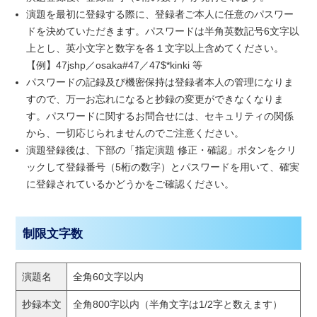
演題を最初に登録する際に、登録者ご本人に任意のパスワー
ドを決めていただきます。パスワードは半角英数記号6文字以
上とし、英小文字と数字を各１文字以上含めてください。
【例】47jshp／osaka#47／47$*kinki 等
パスワードの記録及び機密保持は登録者本人の管理になりま
すので、万一お忘れになると抄録の変更ができなくなりま
す。パスワードに関するお問合せには、セキュリティの関係
から、一切応じられませんのでご注意ください。
演題登録後は、下部の「指定演題 修正・確認」ボタンをクリ
ックして登録番号（5桁の数字）とパスワードを用いて、確実
に登録されているかどうかをご確認ください。
制限文字数
演題名
全角60文字以内
抄録本文
全角800字以内（半角文字は1/2字と数えます）