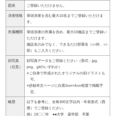
図表
ご登録いただけません。
演者情報
筆頭演者を含む最大10名までご登録いただけま
す。
所属機関
筆頭演者の所属を含め、最大10施設までご登録い
ただけます。
施設名のみでなく、できるだけ部署名（○○科、○○
部）もご入力ください。
顔写真
顔写真データをご登録ください（形式：jpg、
（任意）
png、gifのいずれか）
※ご自身で作成されたオリジナルの顔イラストも
可。
※抄録本文ページに白黒3cm×4cm程度で掲載予
定。
略歴
以下を参考に、全角300文字以内・年表形式（西
暦）でご登録ください。
例）
19〇〇年 ●●大学 薬学部 卒業