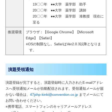
19〇〇年 ●●大学 薬学部 助手
20〇〇年 ●●大学 薬学部 講師
20〇〇年 ●●大学 薬学部 准教授 現在に
至る
推奨環境
ブラウザ：【Google Chrome】【Microsoft
Edge】【Safari】
※OSの制限なし。SafariはVer2.0.3以降となりま
す。
演題受領通知
演題登録が完了すると、演題登録時に入力されたE-mailアドレ
スへ受領通知メールが自動配信されます。受領通知メールが届
かない場合は、
47jshp-kinki@convention.co.jp
までメールにて
お問い合わせください。
※携帯電話、スマートフォンのキャリアメールアドレス