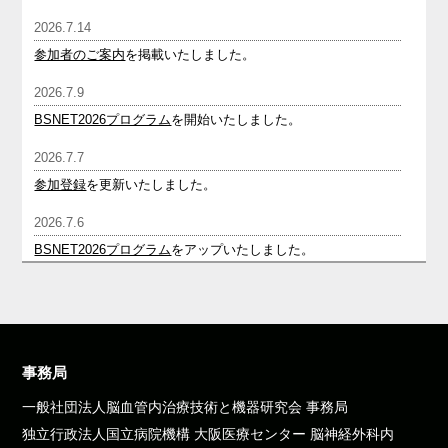
2026.7.14
参加者のご案内
を掲載いたしました。
2026.7.9
BSNET2026プログラム
を開始いたしました。
2026.7.7
参加登録
を更新いたしました。
2026.7.6
BSNET2026プログラム
をアップいたしました。
2026.6.25
関連学会広報ポスター掲示/チラシ設置お申込み
をアップいた
しました。
2026.6.17
事務局
参加登録
を開始いたしました。
一般社団法人脳血管内治療技術と機器研究会 事務局
独立行政法人国立病院機構 大阪医療センター 脳神経外科内
2026.6.15