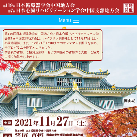
Menu
第119回日本循環器学会中国地方会／日本心臓リハビリテーション学
会第7回中国支部地方会は、ハイブリッド開催として11月27日（土）
の現地開催、また、12月24日17:00までのオンデマンド配信を含め、
全プログラムを終了となりました。
学会員の皆様、ご協賛企業様、および関係者の皆様のご支援・ご協力
に深く御礼申し上げます。