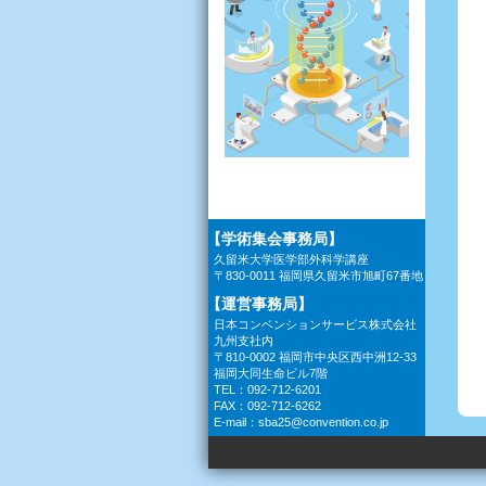
【学術集会事務局】
久留米大学医学部外科学講座
〒830-0011 福岡県久留米市旭町67番地
【運営事務局】
日本コンベンションサービス株式会社
九州支社内
〒810-0002 福岡市中央区西中洲12-33
福岡大同生命ビル7階
TEL：092-712-6201
FAX：092-712-6262
E-mail：
sba25@convention.co.jp