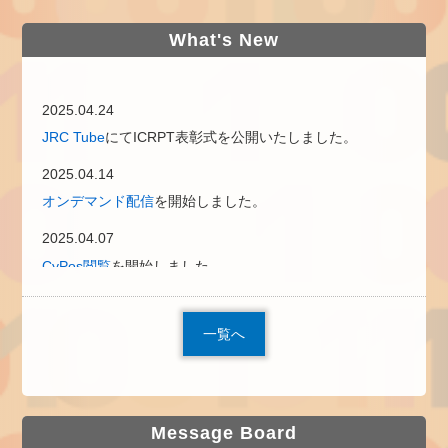
What's New
2025.04.24
JRC Tube
にてICRPT表彰式を公開いたしました。
2025.04.14
オンデマンド配信
を開始しました。
2025.04.07
CyPos閲覧
を開始しました。
2025.03.14
参加登録
を開始しました。
一覧へ
Congress Contents
内でハンズオンセミナーやITEMツア
ーの参加申込を開始しました。
皆様のご登録をお待ちしております。
FunRun@JRC2025とSUNSHINE & TAI CHI（早朝太極拳
Message Board
イベント）
の参加者を募集中です！