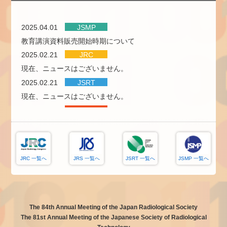
2025.03.07
合同開会式
の情報を公開しました。
2025.04.01
JSMP
教育講演資料販売開始時期について
2025.02.28
2025.02.21
JRC
JRC Tube
を公開しました。
現在、ニュースはございません。
JRC2025の見どころを随時ご紹介していきます！
2025.02.21
JSRT
2025.02.21
現在、ニュースはございません。
JRC2025 WEB開催サイトを公開しました。
2025.02.21
JRS
現在、ニュースはございません。
JRC 一覧へ
JRS 一覧へ
JSRT 一覧へ
JSMP 一覧へ
The 84th Annual Meeting of the Japan Radiological Society
The 81st Annual Meeting of the Japanese Society of Radiological